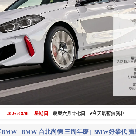
⛅
2026/08/09
星期日
農曆六月廿七日
天氣暫無資料
BMW | BMW 台北尚德 三周年慶 | BMW好業代 