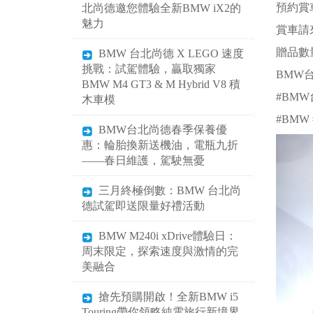
預約賞車
北尚德邀您體驗全新BMW iX2的
魅力
賞車請
贈品數
BMW 台北尚德 X LEGO 速度
挑戰：試駕體驗，贏取獨家
BMW
BMW M4 GT3 & M Hybrid V8 積
#BM
木車模
#BMW 
BMW台北尚德春季保養優
惠：輪胎換新送機油，電瓶九折
——春日維護，駕駛無憂
三月終極倒數：BMW 台北尚
德試駕即送限量好禮活動
BMW M240i xDrive體驗日：
周末限定，探索速度與激情的完
美融合
搶先預購開啟！全新BMW i5
Touring帶你領略純電旅行新境界