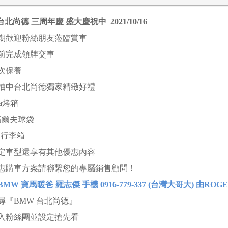
台北尚德 三周年慶 盛大慶祝中 2021/10/16
期歡迎粉絲朋友蒞臨賞車
前完成領牌交車
次保養
抽中台北尚德獨家精緻好禮
da烤箱
高爾夫球袋
wa行李箱
定車型還享有其他優惠內容
惠購車方案請聯繫您的專屬銷售顧問！
MW 寶馬暖爸 羅志傑 手機 0916-779-337 (台灣大哥大) 由R
尋『BMW 台北尚德』
入粉絲團並設定搶先看