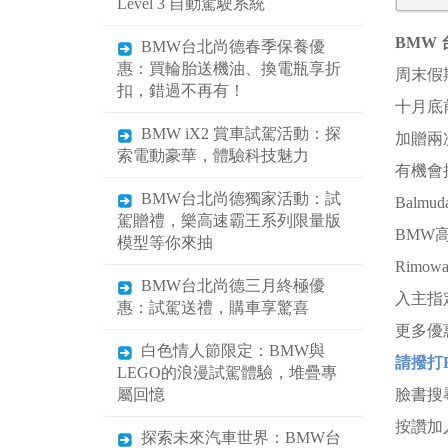
Level 3 自動駕駛系統
BMW 
BMW台北尚德春季保養優
惠：買輪胎送機油、換電瓶享折
周末假
扣，錯過不再有！
十月底
BMW iX2 賞車試駕活動：探
加贈兩
索電動豪華，體驗科技魅力
有機會
BMW台北尚德獨家活動：試
Balmu
駕贈禮，樂高速霸王系列限量版
BMW
模型等你來抽
Rimo
BMW台北尚德三月終極優
入主指
惠：試駕送禮，購車享驚喜
更多優
白色情人節限定：BMW與
請撥打B
LEGO的浪漫試駕體驗，堆疊專
屬回憶
臉書搜
按讚加
探索未來汽車世界：BMW台