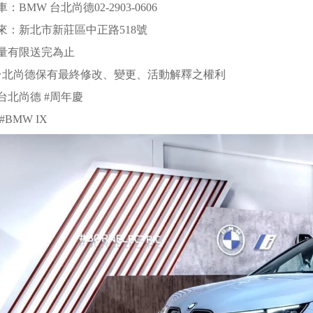
：BMW 台北尚德02-2903-0606
來：新北市新莊區中正路518號
量有限送完為止
台北尚德保有最終修改、變更、活動解釋之權利
W台北尚德 #周年慶
#BMW IX