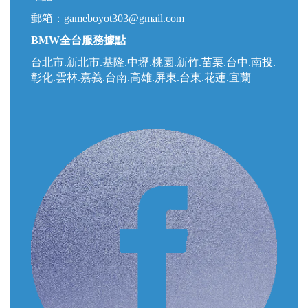
郵箱：
gameboyot303@gmail.com
BMW全台服務據點
台北市.新北市.基隆.中壢.桃園.新竹.苗栗.台中.南投.
彰化.雲林.嘉義.台南.高雄.屏東.台東.花蓮.宜蘭