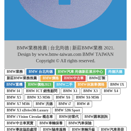
BMW業務推薦 | 台北尚德 | 新莊BMW業務 2021.
Design by www.bmw-taiwan.com BMW TAIWAN
Copyright © All rights reserved.
BMW業務
BMW 台北尚德
BMW汽車 尚德新莊展示中心
尚德汎德
新莊BMW業務推薦
BMW價格
BMW中古車
BMW訂製
BMW重機
BMW價格2023
BMW二手
BMW休旅車價格
BMW IX
BMW I4
BMW ICT 銷售顧問
BMW X1
BMW X3
BMW X4
BMW X5
BMW X5 M50i
BMW X6
BMW X6 M50i
BMW X7 M50i
BMW 汎德
BMW i7
BMW i8
BMW X3 xDrive30i Luxury
BMW 520i Sport
BMW i Vision Circular 概念車
BMW好業代
BMW購車諮詢
BMW中古車買賣
BMW車輛保養
BMW汽車保險
BMW事故協助處理
BMW驗車服務
BMW車輛升級
BMW汽車美容