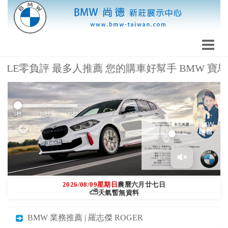
GLE零負評 最多人推薦 您的購車好幫手 BMW 寶馬暖爸 羅志
Previous
Next
5秒
10秒
15秒
2026/08/09
星期日
農曆六月廿七日
⛅
天氣暫無資料
BMW 業務推薦 | 羅志傑 ROGER