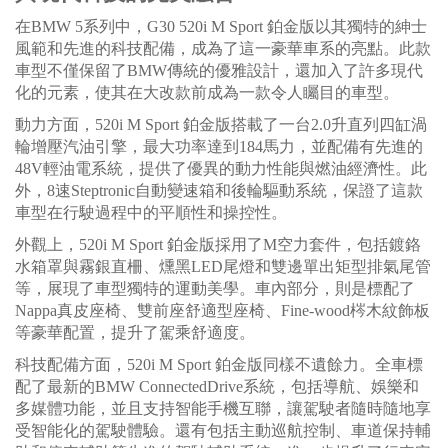
在BMW 5系列中，G30 520i M Sport 鉑金版以其獨特的紳士
風範和先進的科技配備，成為了這一豪華車系的亮點。此款
車型不僅保留了BMW傳統的優雅設計，還加入了許多現代
化的元素，使其在大改款前成為一款令人矚目的車型。
動力方面，520i M Sport 鉑金版搭載了一台2.0升直列四缸渦
輪增壓汽油引擎，最大功率達到184馬力，並配備有先進的
48V輕油電系統，提供了優異的動力性能與燃油經濟性。此
外，8速Steptronic自動變速箱和後輪驅動系統，保證了這款
車型在行駛過程中的平順性和操控性。
外觀上，520i M Sport 鉑金版採用了M空力套件，包括鍍鉻
水箱罩與霧銀直柵、燻黑LED尾燈和雙邊單出矩型排氣尾管
等，展現了車型獨特的運動美學。車內部分，則是標配了
Nappa真皮座椅、雙前座舒適型座椅、Fine-wood梣木紋飾板
等豪華配置，提升了駕乘舒適度。
科技配備方面，520i M Sport 鉑金版同樣不遺餘力。全車標
配了最新的BMW ConnectedDrive系統，包括導航、娛樂和
多媒體功能，並且支持智能手機互聯，讓駕駛者隨時隨地享
受智能化的駕駛體驗。還有包括主動巡航控制、車道保持輔