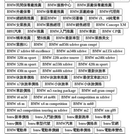
BMW民間保養廠推薦
BMW服務中心
BMW原廠保養廠推薦
BMW外廠保養
BMW保養廠推薦
BMW原廠維修
BMW代理商
BMW經銷商推薦
新莊BMW
BMW邱薯條
BMW iX、i4純電車
BMW女業務員
BMW業務經理
BMW銷售經理
BMW Concept XM
8891汽車
BMW推薦
BMW入門推薦
BMW車款
BMW CP值
BMW轎車推薦
雙B推薦
BMW最新車型
BMW業務美女
BMW業務IG
BMW
BMW m850i xdrive gran coupé
BMW i7 xdrive 60 excellence
BMW m340i xdrive
BMW m135i xdrive
BMW 320i m sport
BMW 220i active tourer
BMW m240i xdrive
BMW 520i m sport
BMW m550i xdrive
BMW 420i m sport
BMW 430i m sport
BMW m440i xdrive
BMW最新休旅車
BMW休旅車價格
BMW休旅車推薦
BMW最便宜車款2023
BMW x7休旅車價格
BMW小休旅車
BMW小休旅價格
BMW車款價格
BMW m5 racing package
BMW m8 gran coupé
BMW i4 m50
BMW z4 m40i
BMW m4 competition m xdrive
BMW x6 m
BMW x4 m competition
BMW ix m60
BMW m3 competition touring m xdrive
BMW m2
BMW xm g09
bmw新車價格
bmw入門款價格
bmw最新跑車
bmw車價
bmw價格
bmw車型代號
BMW汽車
bmw價格表
bmw官網
BMW電動車
bmw電動車價錢
bmw電動車價格
bmw電動車變色