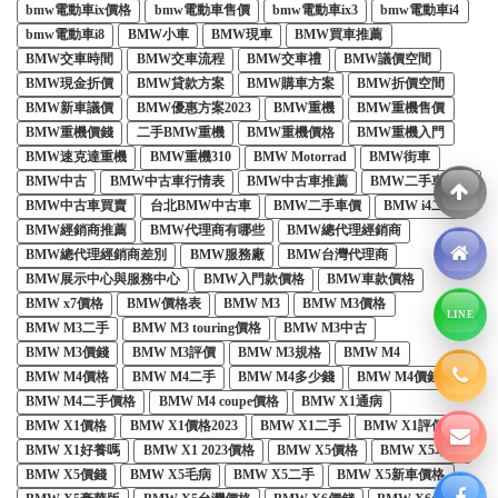
bmw電動車ix價格
bmw電動車售價
bmw電動車ix3
bmw電動車i4
bmw電動車i8
BMW小車
BMW現車
BMW買車推薦
BMW交車時間
BMW交車流程
BMW交車禮
BMW議價空間
BMW現金折價
BMW貸款方案
BMW購車方案
BMW折價空間
BMW新車議價
BMW優惠方案2023
BMW重機
BMW重機售價
BMW重機價錢
二手BMW重機
BMW重機價格
BMW重機入門
BMW速克達重機
BMW重機310
BMW Motorrad
BMW街車
BMW中古
BMW中古車行情表
BMW中古車推薦
BMW二手車注意
BMW中古車買賣
台北BMW中古車
BMW二手車價
BMW i4二手
BMW經銷商推薦
BMW代理商有哪些
BMW總代理經銷商
BMW總代理經銷商差別
BMW服務廠
BMW台灣代理商
BMW展示中心與服務中心
BMW入門款價格
BMW車款價格
BMW x7價格
BMW價格表
BMW M3
BMW M3價格
LINE
BMW M3二手
BMW M3 touring價格
BMW M3中古
BMW M3價錢
BMW M3評價
BMW M3規格
BMW M4
BMW M4價格
BMW M4二手
BMW M4多少錢
BMW M4價錢
BMW M4二手價格
BMW M4 coupe價格
BMW X1通病
BMW X1價格
BMW X1價格2023
BMW X1二手
BMW X1評價
BMW X1好養嗎
BMW X1 2023價格
BMW X5價格
BMW X5車型
BMW X5價錢
BMW X5毛病
BMW X5二手
BMW X5新車價格